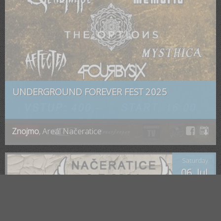
UNDERGROUND FOREVER FEST 2025
Znojmo
, Areál Načeratice
Saturday
06. Jul
🕗 14:00