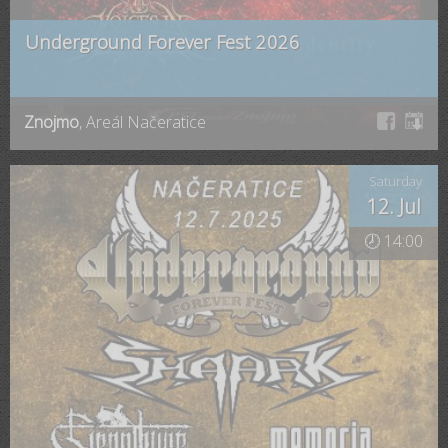
Underground Forever Fest 2026
Znojmo
, Areál Načeratice
Saturday
12. Jul
🕗 14:00