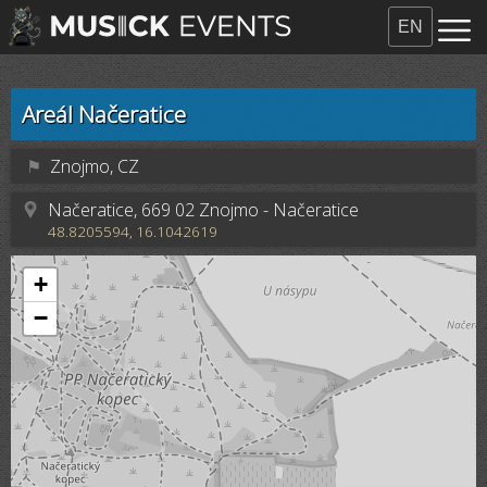
EN
Areál Načeratice
⚑
Znojmo, CZ
Načeratice, 669 02 Znojmo - Načeratice
48.8205594, 16.1042619
+
−