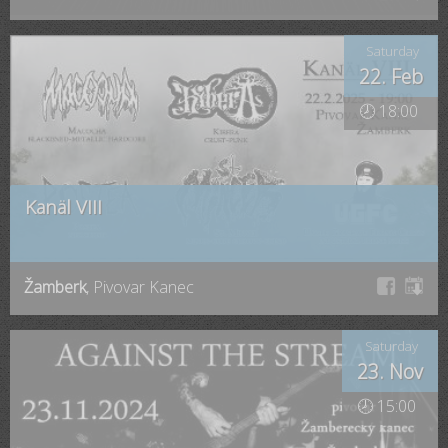
Saturday
22. Feb
🕗 18:00
Kanäl VIII
Žamberk
, Pivovar Kanec
Saturday
23. Nov
🕗 15:00