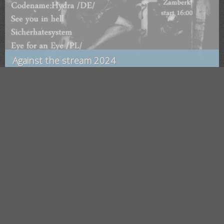
Against the stream 2024
Žamberk
, Pivovar Kanec
Saturday
20. Apr
🕗 17:00
Kanäl VII