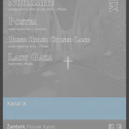
Kanäl IX
Žamberk
, Pivovar Kanec