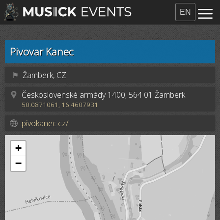
EN
Pivovar Kanec
⚑
Žamberk, CZ
Československé armády 1400, 564 01 Žamberk
50.0871061, 16.4607931
pivokanec.cz/
+
−