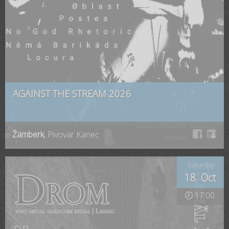
AGAINST THE STREAM 2026
Žamberk
, Pivovar Kanec
Saturday
18. Oct
🕗 17:00