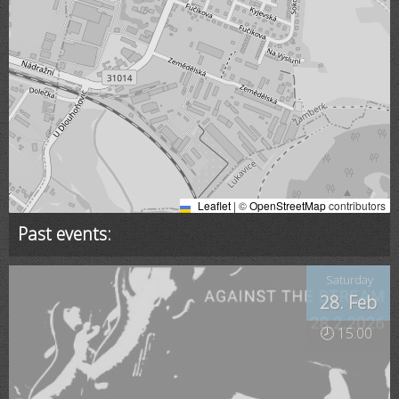
Leaflet
|
©
OpenStreetMap
contributors
Past events:
Saturday
28. Feb
🕗 15:00