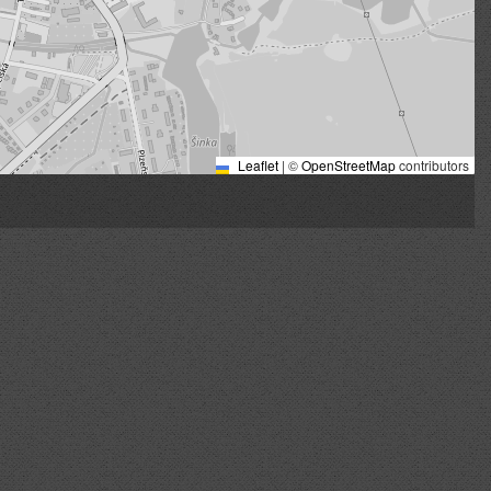
Leaflet
|
©
OpenStreetMap
contributors