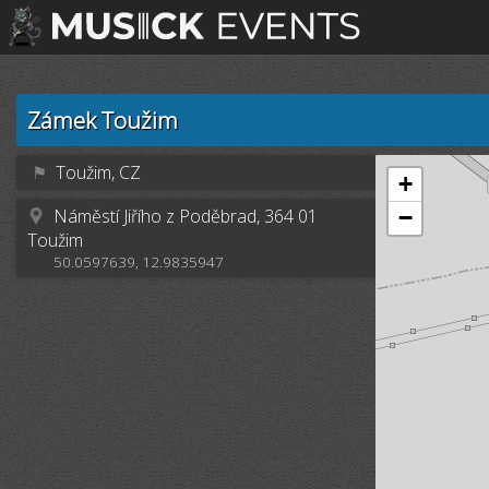
Zámek Toužim
⚑
Toužim, CZ
+
Náměstí Jiřího z Poděbrad, 364 01
−
Toužim
50.0597639, 12.9835947