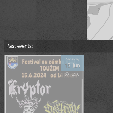
Past events:
Saturday
15. Jun
🕗 12:00