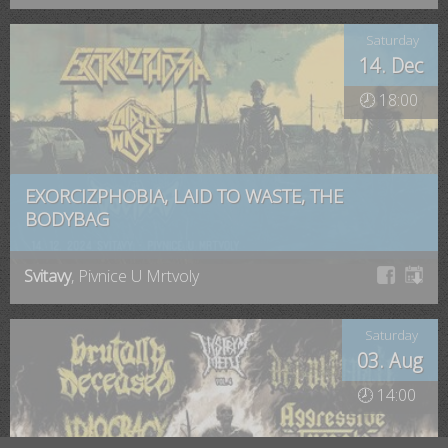
Saturday
14. Dec
🕗 18:00
EXORCIZPHOBIA, LAID TO WASTE, THE
BODYBAG
Svitavy
, Pivnice U Mrtvoly
Saturday
03. Aug
🕗 14:00