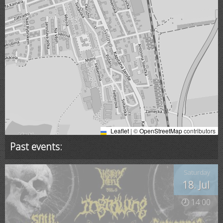
Leaflet
|
©
OpenStreetMap
contributors
Past events:
Saturday
18. Jul
🕗 14:00