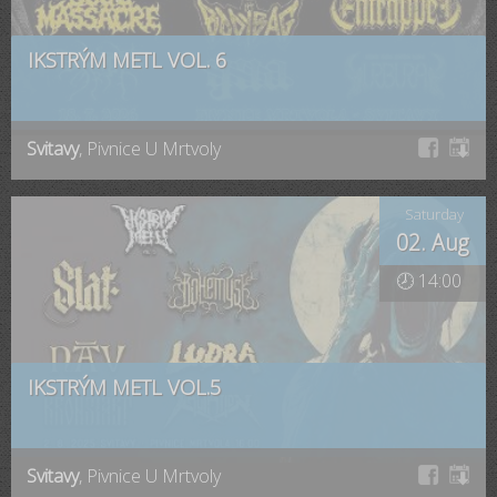
IKSTRÝM METL VOL. 6
Svitavy
, Pivnice U Mrtvoly
Saturday
02. Aug
🕗 14:00
IKSTRÝM METL VOL.5
Svitavy
, Pivnice U Mrtvoly