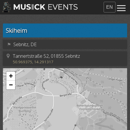
EN
Skiheim
⚑
Sebnitz, DE
Tannertstraße 52, 01855 Sebnitz
50.969375, 14.291317
+
−