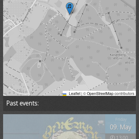
Leaflet
|
©
OpenStreetMap
contributors
Past events:
Friday
09. May
🕗 13:00