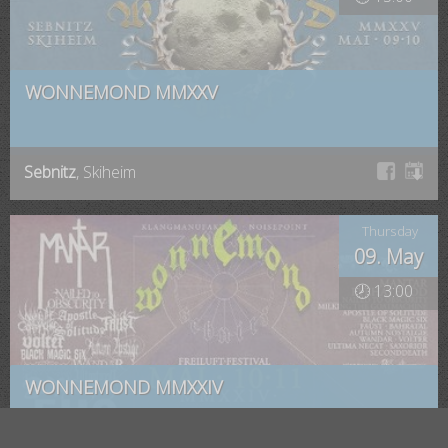
WONNEMOND MMXXV
Sebnitz
, Skiheim
Thursday
09. May
🕗 13:00
WONNEMOND MMXXIV