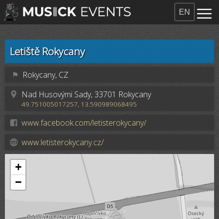
EN
Letiště Rokycany
⚑
Rokycany, CZ
Nad Husovými Sady, 33701 Rokycany
49.751005017257, 13.590989068495
www.facebook.com/letisterokycany/
www.letisterokycany.cz/
+
−