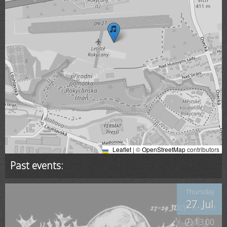
Leaflet
|
©
OpenStreetMap
contributors
Past events:
Thursday
27. Jul
🕗 13:00