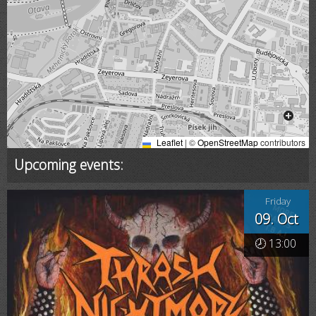
Leaflet
|
©
OpenStreetMap
contributors
Upcoming events:
Friday
09. Oct
🕗 13:00