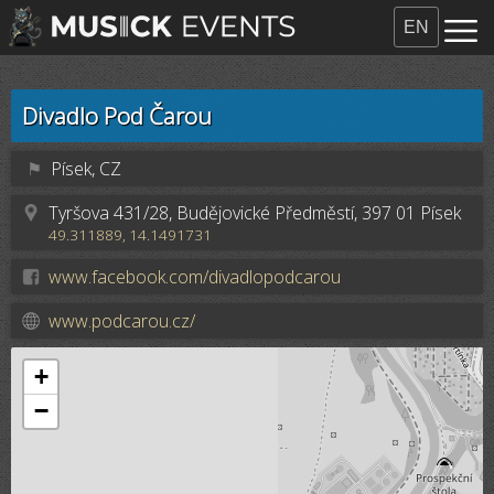
EN
Divadlo Pod Čarou
⚑
Písek, CZ
Tyršova 431/28, Budějovické Předměstí, 397 01 Písek
49.311889, 14.1491731
www.facebook.com/divadlopodcarou
www.podcarou.cz/
+
−