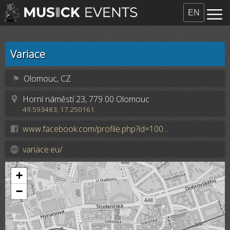
EN
Variace
⚑
Olomouc, CZ
Horní náměstí 23, 779 00 Olomouc
49.593483, 17.250161
www.facebook.com/profile.php?id=100...
variace.eu/
+
−