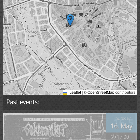
Leaflet
|
©
OpenStreetMap
contributors
Past events:
Thursday
16. May
🕗 17:00