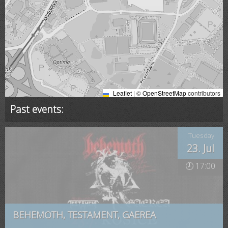
Leaflet
|
©
OpenStreetMap
contributors
Past events:
Tuesday
23. Jul
🕗 17:00
BEHEMOTH, TESTAMENT, GAEREA