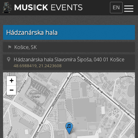
EN
Hádzanárska hala
⚑
Košice, SK
Hádzanárska hala Slavomíra Šipoša, 040 01 Košice
48.6988419, 21.2423608
+
−