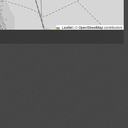
Leaflet
|
©
OpenStreetMap
contributors