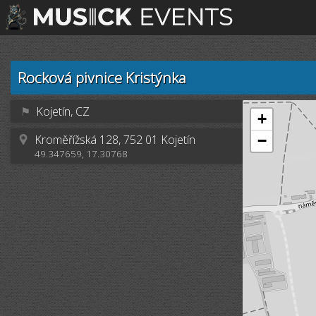
Rocková pivnice Kristýnka
⚑
Kojetín, CZ
+
Kroměřížská 128, 752 01 Kojetín
−
49.347659, 17.30768