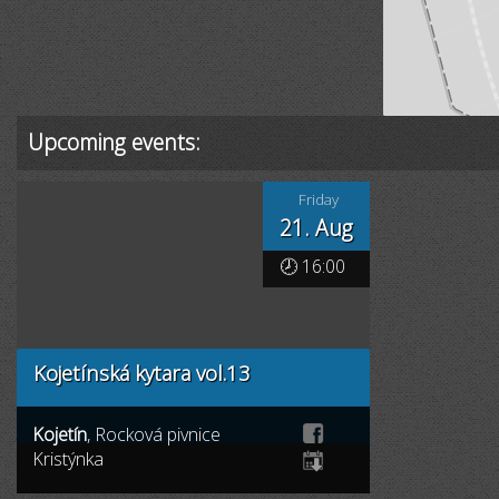
Upcoming events:
Friday
21. Aug
🕗 16:00
Kojetínská kytara vol.13
Kojetín
, Rocková pivnice
Kristýnka