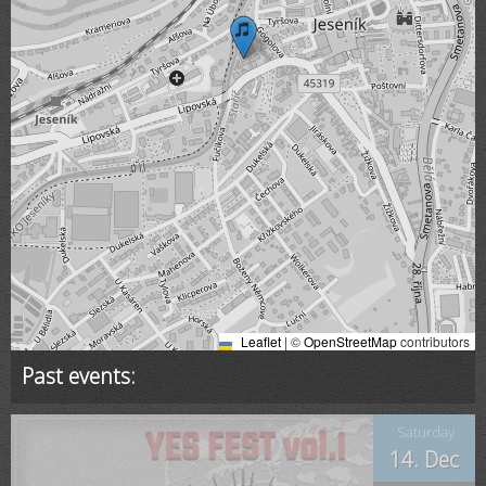
Leaflet
|
©
OpenStreetMap
contributors
Past events:
Saturday
14. Dec