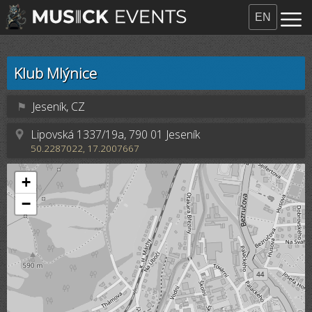
EN
Klub Mlýnice
⚑
Jeseník, CZ
Lipovská 1337/19a, 790 01 Jeseník
50.2287022, 17.2007667
+
−