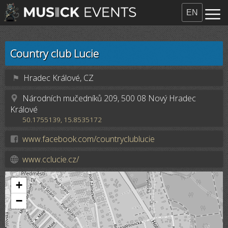
EN
Country club Lucie
⚑
Hradec Králové, CZ
Národních mučedníků 209, 500 08 Nový Hradec
Králové
50.1755139, 15.8535172
www.facebook.com/countryclublucie
www.cclucie.cz/
+
−