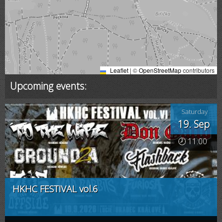
Leaflet
|
©
OpenStreetMap
contributors
Upcoming events:
Saturday
19. Sep
🕗 11:00
HKHC FESTIVAL vol.6