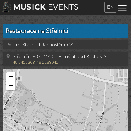
EN
Restaurace na Střelnici
⚑
Frenštát pod Radhoštěm, CZ
Střelniční 837, 744 01 Frenštát pod Radhoštěm
49.5459208, 18.2238042
+
−