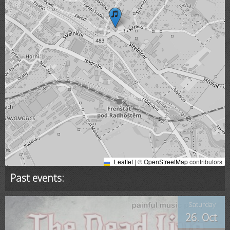
Leaflet
|
©
OpenStreetMap
contributors
Past events:
Saturday
26. Oct